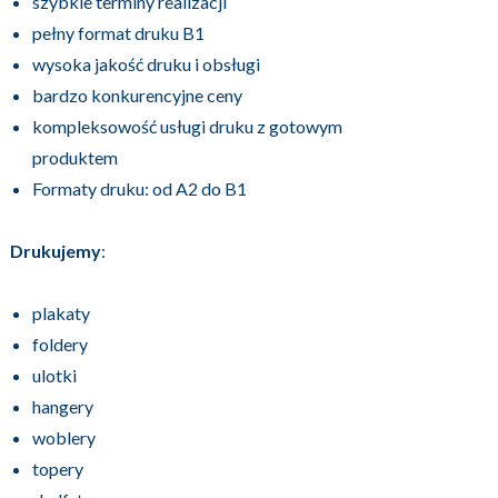
szybkie terminy realizacji
pełny format druku B1
wysoka jakość druku i obsługi
bardzo konkurencyjne ceny
kompleksowość usługi druku z gotowym
produktem
Formaty druku: od A2 do B1
Drukujemy
:
plakaty
foldery
ulotki
hangery
woblery
topery