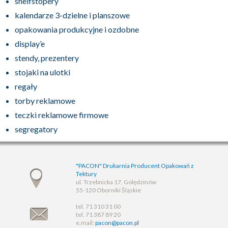
shelfstopery
kalendarze 3-dzielne i planszowe
opakowania produkcyjne i ozdobne
display’e
stendy, prezentery
stojaki na ulotki
regały
torby reklamowe
teczki reklamowe firmowe
segregatory
"PACON" Drukarnia Producent Opakowań z
Tektury
ul. Trzebnicka 17, Golędzinów
55-120 Oborniki Śląskie
tel. 71 310 31 00
tel. 71 387 89 20
e.mail:
pacon@pacon.pl