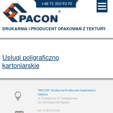
+48 71 310 93 70
DRUKARNIA I PRODUCENT OPAKOWAŃ Z TEKTURY
Usługi poligraficzno
kartoniarskie
"PACON" Drukarnia Producent Opakowań z
Tektury
ul. Trzebnicka 17, Golędzinów
55-120 Oborniki Śląskie
tel. 71 310 31 00