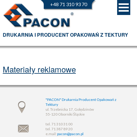
+48 71 310 93 70
DRUKARNIA I PRODUCENT OPAKOWAŃ Z TEKTURY
Materiały reklamowe
"PACON" Drukarnia Producent Opakowań z
Tektury
ul. Trzebnicka 17, Golędzinów
55-120 Oborniki Śląskie
tel. 71 310 31 00
tel. 71 387 89 20
e.mail:
pacon@pacon.pl